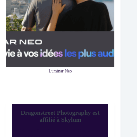
Luminar Neo
Dragonstreet Photography est
affilié à Skylum
Cela signifie qu’en passant par Dragonstreet
Photography pour acheter des produits