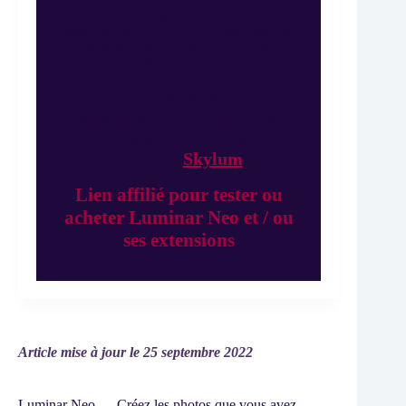
Skylum (cela ne vous coutera pas plus cher)
vous soutenez l’activité de mon blog me
permettant de mieux vous servir. Merci à
vous, David.
Utilisez le
code DRAGONSTREET et
obtenez 10% sur les
logiciels
Skylum
Lien affilié pour tester ou
acheter Luminar Neo et / ou
ses extensions
Article mise à jour le 25 septembre 2022
Luminar Neo — Créez les photos que vous avez