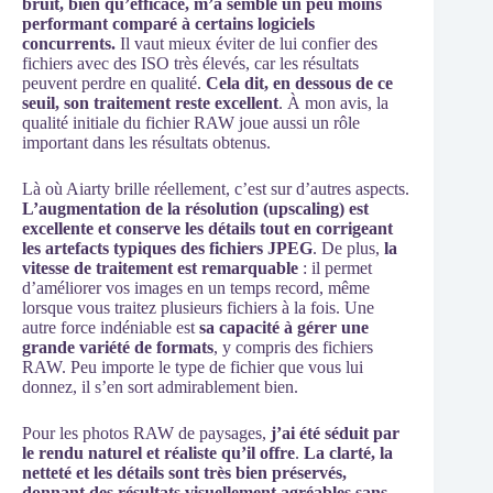
bruit, bien qu’efficace, m’a semblé un peu moins
performant comparé à certains logiciels
concurrents.
Il vaut mieux éviter de lui confier des
fichiers avec des ISO très élevés, car les résultats
peuvent perdre en qualité.
Cela dit, en dessous de ce
seuil, son traitement reste excellent
. À mon avis, la
qualité initiale du fichier RAW joue aussi un rôle
important dans les résultats obtenus.
Là où Aiarty brille réellement, c’est sur d’autres aspects.
L’augmentation de la résolution (upscaling) est
excellente et conserve les détails tout en corrigeant
les artefacts typiques des fichiers JPEG
. De plus,
la
vitesse de traitement est remarquable
: il permet
d’améliorer vos images en un temps record, même
lorsque vous traitez plusieurs fichiers à la fois. Une
autre force indéniable est
sa capacité à gérer une
grande variété de formats
, y compris des fichiers
RAW. Peu importe le type de fichier que vous lui
donnez, il s’en sort admirablement bien.
Pour les photos RAW de paysages,
j’ai été séduit par
le rendu naturel et réaliste qu’il offre
.
La clarté, la
netteté et les détails sont très bien préservés,
donnant des résultats visuellement agréables sans