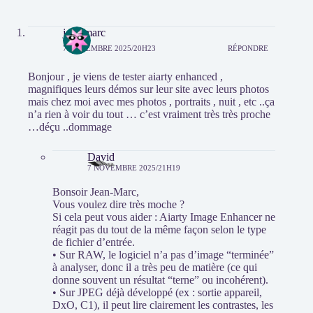
jean marc
7 NOVEMBRE 2025/20H23
RÉPONDRE
Bonjour , je viens de tester aiarty enhanced ,
magnifiques leurs démos sur leur site avec leurs photos
mais chez moi avec mes photos , portraits , nuit , etc ..ça
n’a rien à voir du tout … c’est vraiment très très proche
…déçu ..dommage
David
7 NOVEMBRE 2025/21H19
Bonsoir Jean-Marc,
Vous voulez dire très moche ?
Si cela peut vous aider : Aiarty Image Enhancer ne
réagit pas du tout de la même façon selon le type
de fichier d’entrée.
• Sur RAW, le logiciel n’a pas d’image “terminée”
à analyser, donc il a très peu de matière (ce qui
donne souvent un résultat “terne” ou incohérent).
• Sur JPEG déjà développé (ex : sortie appareil,
DxO, C1), il peut lire clairement les contrastes, les