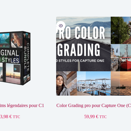
ilms légendaires pour C1
Color Grading pro pour Capture One (C
43,98
€
59,99
€
TTC
TTC