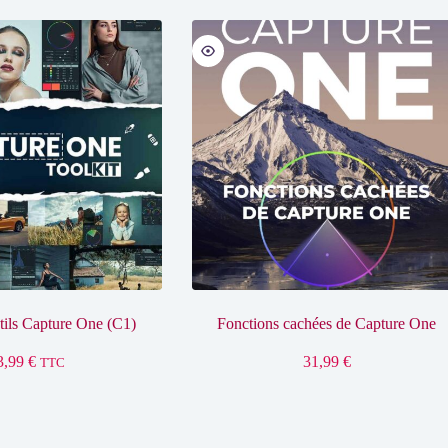
utils Capture One (C1)
Fonctions cachées de Capture One
3,99
€
31,99
€
TTC