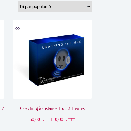
.7
Coaching à distance 1 ou 2 Heures
Plage
60,00
€
–
110,00
€
TTC
de
prix :