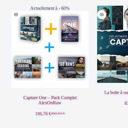
Actuellement à - 60%
La boite à o
Capture One – Pack Complet
AlexOnRaw
8
186,76
€
466,92
€
Le
Le
prix
prix
initial
actuel