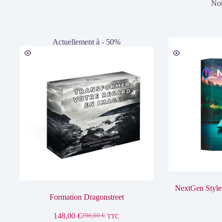
No
Actuellement à - 50%
NextGen Style
Formation Dragonstreet
148,00
€
296,00
€
TTC
Le
Le