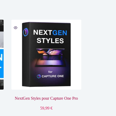
60,00 €
à
110,00 €
NextGen Styles pour Capture One Pro
59,99
€