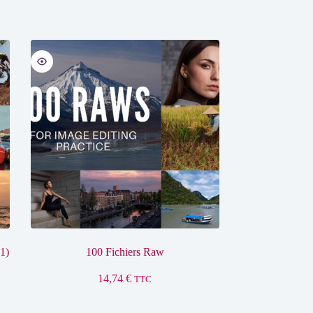
1)
100 Fichiers Raw
14,74
€
TTC