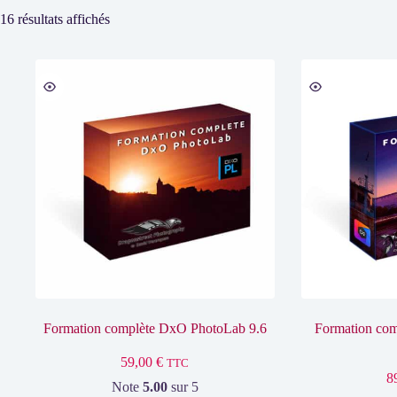
Trié
16 résultats affichés
par
popularité
Formation complète DxO PhotoLab 9.6
Formation co
59,00
€
TTC
8
Note
5.00
sur 5