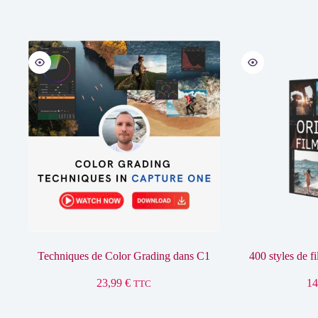
prix
prix
initial
actuel
était :
est :
296,00 €.
148,00 €.
Techniques de Color Grading dans C1
400 styles de f
23,99
€
1
TTC