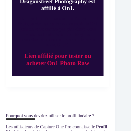
Dragonstreet Photography est
affilié à On1.
Cela signifie qu’en passant par Dragonstreet
Photography pour acheter des produits On1
(cela ne vous coutera pas plus cher) vous
soutenez l’activité de mon blog me
permettant de mieux vous servir. Merci à
vous, David.
Lien affilié pour tester ou
acheter On1 Photo Raw
Pourquoi vous devriez utiliser le profil linéaire ?
Les utilisateurs de Capture One Pro connaisse
le Profil