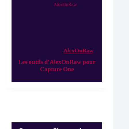
d'Alexander Svet "
AlexOnRaw
" (cela ne
vous coutera pas plus cher) vous soutenez
l’activité de mon blog me permettant de
mieux vous servir. Merci à vous, David.
Utilisez le
code DRAGONSTREET et
obtenez 10% sur les outils
Capture One sur
AlexOnRaw
Les outils d'AlexOnRaw pour
Capture One