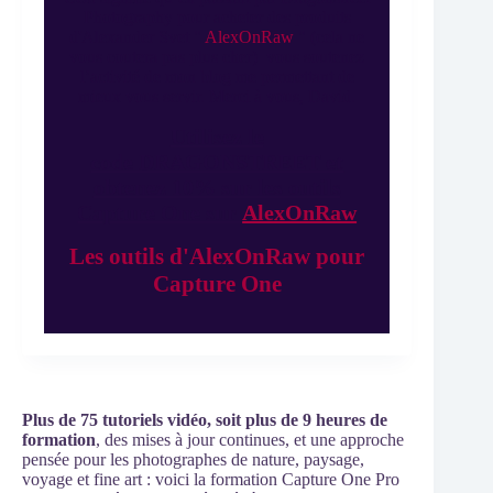
Photography pour acheter des produits
d'Alexander Svet "
AlexOnRaw
" (cela ne
vous coutera pas plus cher) vous soutenez
l’activité de mon blog me permettant de
mieux vous servir. Merci à vous, David.
Utilisez le
code DRAGONSTREET et
obtenez 10% sur les outils
Capture One sur
AlexOnRaw
Les outils d'AlexOnRaw pour
Capture One
Plus de 75 tutoriels vidéo, soit plus de 9 heures de
formation
, des mises à jour continues, et une approche
pensée pour les photographes de nature, paysage,
voyage et fine art : voici la formation Capture One Pro