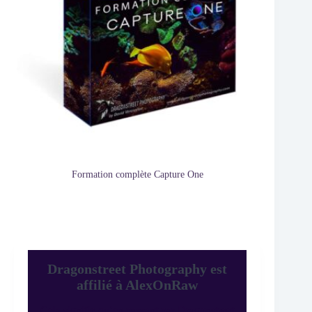
Formation complète Capture One
Dragonstreet Photography est
affilié à AlexOnRaw
Cela signifie qu’en passant par Dragonstreet