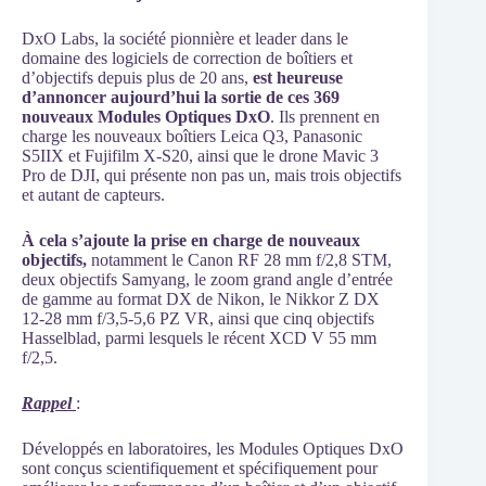
DxO Labs, la société pionnière et leader dans le
domaine des logiciels de correction de boîtiers et
d’objectifs depuis plus de 20 ans,
est heureuse
d’annoncer aujourd’hui la sortie de ces 369
nouveaux Modules Optiques DxO
. Ils prennent en
charge les nouveaux boîtiers Leica Q3, Panasonic
S5IIX et Fujifilm X-S20, ainsi que le drone Mavic 3
Pro de DJI, qui présente non pas un, mais trois objectifs
et autant de capteurs.
À cela s’ajoute la prise en charge de nouveaux
objectifs,
notamment le Canon RF 28 mm f/2,8 STM,
deux objectifs Samyang, le zoom grand angle d’entrée
de gamme au format DX de Nikon, le Nikkor Z DX
12-28 mm f/3,5-5,6 PZ VR, ainsi que cinq objectifs
Hasselblad, parmi lesquels le récent XCD V 55 mm
f/2,5.
Rappel
:
Développés en laboratoires, les Modules Optiques DxO
sont conçus scientifiquement et spécifiquement pour