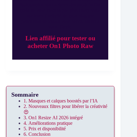
Photography pour acheter des produits On1
(cela ne vous coutera pas plus cher) vous
soutenez l’activité de mon blog me
permettant de mieux vous servir. Merci à
vous, David.
Lien affilié pour tester ou
acheter On1 Photo Raw
Sommaire
1. Masques et calques boostés par l’IA
2. Nouveaux filtres pour libérer la créativité
😍
3. On1 Resize AI 2026 intégré
4. Améliorations pratique
5. Prix et disponibilité
6. Conclusion