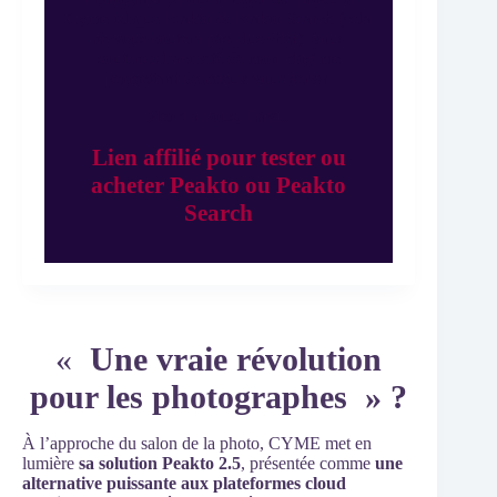
Cyme tel que Peakto & Peakto Search (cela
ne vous coutera pas plus cher) vous
soutenez l’activité de mon blog me
permettant de mieux vous servir.
Merci à vous, David.
Lien affilié pour tester ou
acheter Peakto ou Peakto
Search
«
Une vraie révolution
pour les photographes » ?
À l’approche du salon de la photo, CYME met en
lumière
sa solution Peakto 2.5
, présentée comme
une
alternative puissante aux plateformes cloud