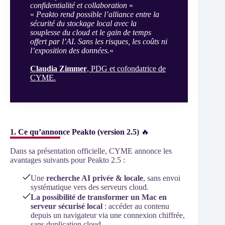
confidentialité et collaboration
«
«
Peakto rend possible l’alliance entre la
sécurité du stockage local avec la
souplesse du cloud et le gain de temps
offert par l’AI. Sans les risques, les coûts ni
l’exposition des données.
«
Claudia Zimmer
, PDG et cofondatrice de
CYME.
1. Ce qu’annonce Peakto (version 2.5)
🔥
Dans sa présentation officielle, CYME annonce les
avantages suivants pour Peakto 2.5 :
Une
recherche AI privée & locale
, sans envoi
systématique vers des serveurs cloud.
La possibilité de transformer un Mac en
serveur sécurisé local
: accéder au contenu
depuis un navigateur via une connexion chiffrée,
sans duplication cloud.