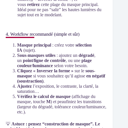
vous
retirez
cette plage du masque principal.
Idéal pour ne pas “salir” les hautes lumières du
sujet tout en le modelant.
4. Workflow recommandé (simple et sûr)
Masque principal
: créez votre
sélection
IA
(sujet).
Sous-masques utiles
: ajoutez un
dégradé
,
un
point/ligne de contrôle
, ou une
plage
couleur/luminance
selon votre besoin.
Cliquez « Inverser la forme »
sur le
sous-
masque
si vous souhaitez qu’il agisse
en négatif
(soustraction)
.
Ajustez
l’exposition, le contraste, la clarté, la
saturation…
Vérifiez le calcul de masque
(affichage du
masque, touche
M
) et peaufiniez les transitions
(largeur du dégradé, tolérance couleur/luminance,
etc.).
💡
Astuce : pensez “construction de masque”. Le