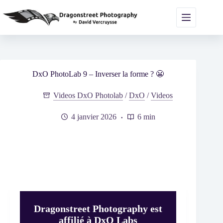
Passer
au
contenu
DxO PhotoLab 9 – Inverser la forme ? 😬
Videos DxO Photolab
/
DxO
/
Videos
4 janvier 2026
6 min
Dragonstreet Photography est
affilié à DxO Labs