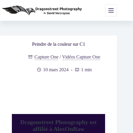
Passer
au
contenu
Peindre de la couleur sur C1
Capture One
/
Vidéos Capture One
10 mars 2024
1 min
Dragonstreet Photography est
affilié à AlexOnRaw