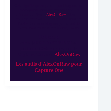
Cela signifie qu’en passant par Dragonstreet
Photography pour acheter des produits
d'Alexander Svet "
AlexOnRaw
" (cela ne
vous coutera pas plus cher) vous soutenez
l’activité de mon blog me permettant de
mieux vous servir. Merci à vous, David.
Utilisez le
code DRAGONSTREET et
obtenez 10% sur les outils
Capture One sur
AlexOnRaw
Les outils d'AlexOnRaw pour
Capture One