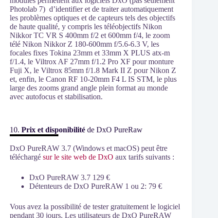
modules permettent aux logiciels DxO (pas seulement
Photolab 7) d’identifier et de traiter automatiquement
les problèmes optiques et de capteurs tels des objectifs
de haute qualité, y compris les téléobjectifs Nikon
Nikkor TC VR S 400mm f/2 et 600mm f/4, le zoom
télé Nikon Nikkor Z 180-600mm f/5.6-6.3 V, les
focales fixes Tokina 23mm et 33mm X PLUS atx-m
f/1.4, le Viltrox AF 27mm f/1.2 Pro XF pour monture
Fuji X, le Viltrox 85mm f/1.8 Mark II Z pour Nikon Z
et, enfin, le Canon RF 10-20mm F4 L IS STM, le plus
large des zooms grand angle plein format au monde
avec autofocus et stabilisation.
10.
Prix et disponibilité
de DxO PureRaw
DxO PureRAW 3.7 (Windows et macOS) peut être
téléchargé
sur le site web de DxO
aux tarifs suivants :
DxO PureRAW 3.7 129 €
Détenteurs de DxO PureRAW 1 ou 2: 79 €
Vous avez la possibilité de tester gratuitement le logiciel
pendant 30 jours. Les utilisateurs de DxO PureRAW