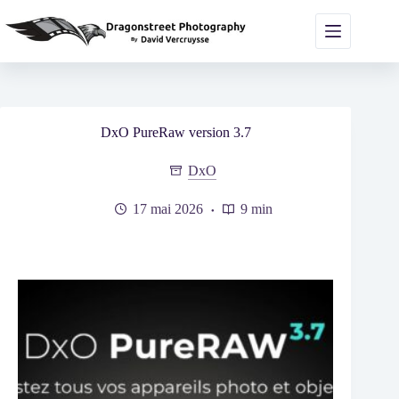
Passer
au
contenu
DxO PureRaw version 3.7
DxO
17 mai 2026
9 min