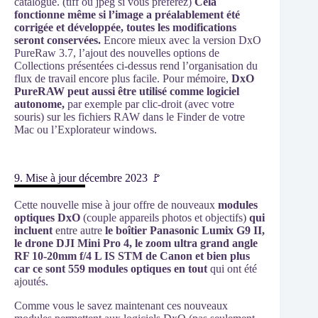
catalogue. (tiff ou jpeg si vous préférez)
Cela
fonctionne même si l’image a préalablement été
corrigée et développée, toutes les modifications
seront conservées.
Encore mieux avec la version DxO
PureRaw 3.7, l’ajout des nouvelles options de
Collections présentées ci-dessus rend l’organisation du
flux de travail encore plus facile. Pour mémoire,
DxO
PureRAW peut aussi être utilisé comme logiciel
autonome,
par exemple par clic-droit (avec votre
souris) sur les fichiers RAW dans le Finder de votre
Mac ou l’Explorateur windows.
9. Mise à jour décembre 2023 🚩
Cette nouvelle mise à jour offre de nouveaux
modules
optiques DxO
(couple appareils photos et objectifs)
qui
incluent
entre autre
le boîtier Panasonic Lumix G9 II,
le drone DJI Mini Pro 4, le zoom ultra grand angle
RF 10-20mm f/4 L IS STM de Canon et bien plus
car ce sont 559 modules optiques en tout
qui ont été
ajoutés.
Comme vous le savez maintenant ces nouveaux